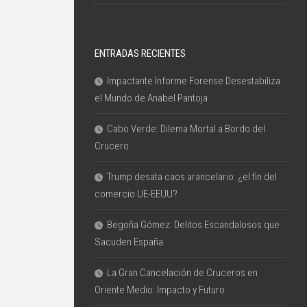
ENTRADAS RECIENTES
Impactante Informe Forense Desestabiliza
el Mundo de Anabel Pantoja
Cabo Verde: Dilema Mortal a Bordo del
Crucero
Trump desata caos arancelario: ¿el fin del
comercio UE-EEUU?
Begoña Gómez: Delitos Escandalosos que
Sacuden España
La Gran Cancelación de Cruceros en
Oriente Medio: Impacto y Futuro