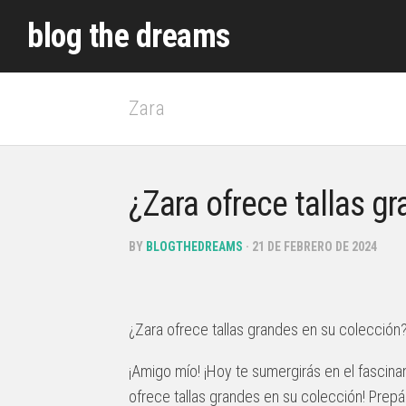
Skip
blog the dreams
to
content
Zara
¿Zara ofrece tallas g
BY
BLOGTHEDREAMS
· 21 DE FEBRERO DE 2024
¿Zara ofrece tallas grandes en su colección
¡Amigo mío! ¡Hoy te sumergirás en el fascin
ofrece tallas grandes en su colección! Prepá