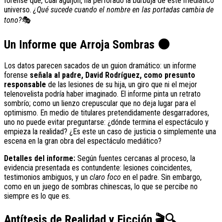
forense que, cual aguijón, ha perforado la burbuja de este mediático
universo.
¿Qué sucede cuando el nombre en las portadas cambia de
tono?
🎭
Un Informe que Arroja Sombras
🌑
Los datos parecen sacados de un guion dramático: un informe
forense
señala al padre, David Rodríguez, como presunto
responsable
de las lesiones de su hija, un giro que ni el mejor
telenovelista podría haber imaginado. El informe pinta un retrato
sombrío; como un lienzo crepuscular que no deja lugar para el
optimismo. En medio de titulares pretendidamente desgarradores,
uno no puede evitar preguntarse: ¿dónde termina el espectáculo y
empieza la realidad? ¿Es este un caso de justicia o simplemente una
escena en la gran obra del espectáculo mediático?
Detalles del informe:
Según fuentes cercanas al proceso, la
evidencia presentada es contundente: lesiones coincidentes,
testimonios ambiguos, y un
claro foco
en el padre. Sin embargo,
como en un juego de sombras chinescas, lo que se percibe no
siempre es lo que es.
Antítesis de Realidad y Ficción
🎬
🔍