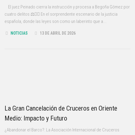
El juez Peinado cierra la instrucción y procesa a Begoña Gómez por
cuatro delitos ⚖️🕵️‍♀️ En el sorprendente escenario de la justicia
española, donde las leyes son como un laberinto que a...
NOTICIAS
13 DE ABRIL DE 2026
La Gran Cancelación de Cruceros en Oriente
Medio: Impacto y Futuro
¿Abandonar el Barco?: La Asociación Internacional de Cruceros