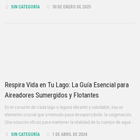
SIN CATEGORÍA
30 DE ENERO DE 2025
Respira Vida en Tu Lago: La Guía Esencial para
Aireadores Sumergidos y Flotantes
En el corazón de cada lago o laguna vibrante y saludable, hay un
elemento crucial que a menudo pasa desapercibido: la oxigenación.
Una solución eficaz para mantener la vitalidad de tu cuerpo de agua...
SIN CATEGORÍA
1 DE ABRIL DE 2024