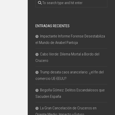
ENTRADAS RECIENTES
Impactante Informe Forense Desestabiliza
el Mundo de Anabel Pantoja
Cabo Verde: Dilema Mortal a Bordo del
Crucero
Trump desata caos arancelario: ¿el fin del
comercio UE-EEUU?
Begoña Gómez: Delitos Escandalosos que
Sacuden España
La Gran Cancelación de Cruceros en
Oriente Medio: Impacto y Futuro