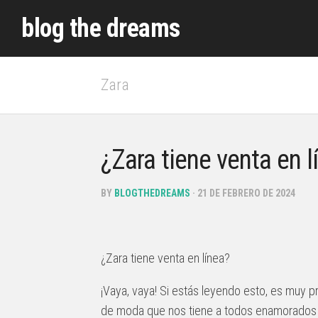
Skip
blog the dreams
to
content
Zara
¿Zara tiene venta en l
BY
BLOGTHEDREAMS
· 21 DE FEBRERO DE 2024
¿Zara tiene venta en línea?
¡Vaya, vaya! Si estás leyendo esto, es muy 
de moda que nos tiene a todos enamorados de