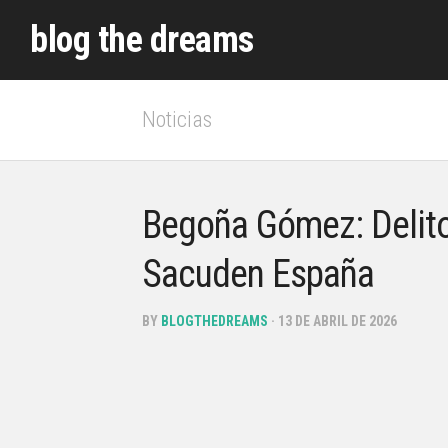
Skip
blog the dreams
to
content
Noticias
Begoña Gómez: Delit
Sacuden España
BY
BLOGTHEDREAMS
· 13 DE ABRIL DE 2026