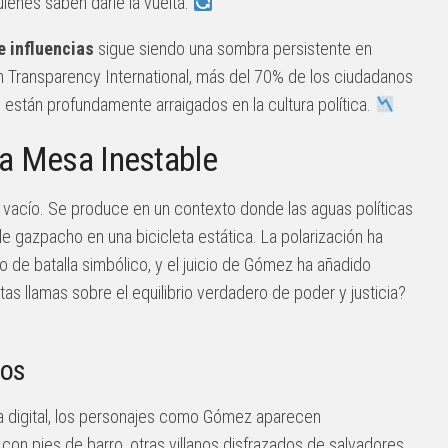
ienes saben darle la vuelta.
e influencias
sigue siendo una sombra persistente en
n Transparency International, más del 70% de los ciudadanos
 están profundamente arraigados en la cultura política.
na Mesa Inestable
vacío. Se produce en un contexto donde las aguas políticas
 gazpacho en una bicicleta estática. La polarización ha
 de batalla simbólico, y el juicio de Gómez ha añadido
as llamas sobre el equilibrio verdadero de poder y justicia?
cos
a digital, los personajes como Gómez aparecen
con pies de barro, otras villanos disfrazados de salvadores.