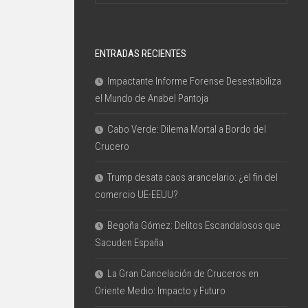
ENTRADAS RECIENTES
Impactante Informe Forense Desestabiliza
el Mundo de Anabel Pantoja
Cabo Verde: Dilema Mortal a Bordo del
Crucero
Trump desata caos arancelario: ¿el fin del
comercio UE-EEUU?
Begoña Gómez: Delitos Escandalosos que
Sacuden España
La Gran Cancelación de Cruceros en
Oriente Medio: Impacto y Futuro