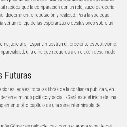
 tal rapidez que la comparación con un reloj suizo parecería
al discernir entre reputación y realidad. Para la sociedad
a ser un reflejo de las esperanzas o desilusiones sobre un
stema judicial en España muestran un creciente escepticismo:
parcialidad, una cifra que recuerda a un claxon desafinado
s Futuras
ciones legales; toca las fibras de la confianza pública y, en
der en el mundo político y social. ¿Será este el inicio de una
mplemente otro capítulo de una serie interminable de
egoña Gómez es palpable, casi como el aroma vagante del