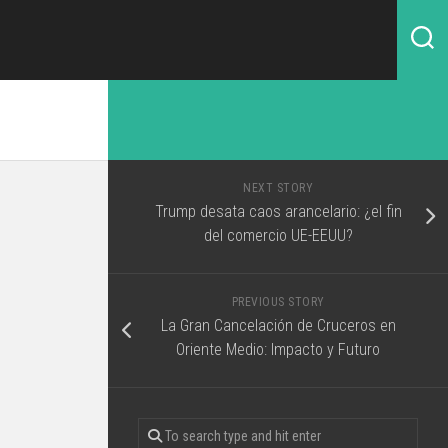
NEXT STORY
Trump desata caos arancelario: ¿el fin
del comercio UE-EEUU?
PREVIOUS STORY
La Gran Cancelación de Cruceros en
Oriente Medio: Impacto y Futuro