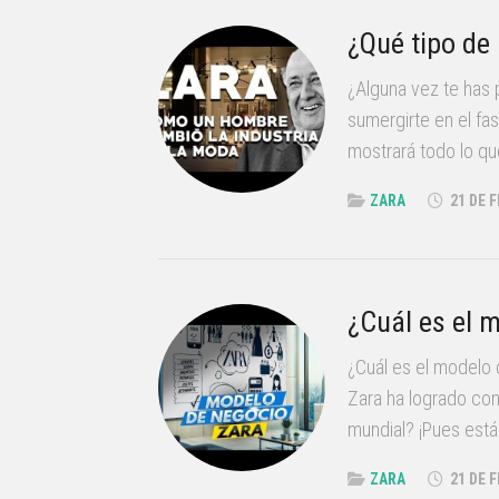
¿Qué tipo de
¿Alguna vez te has 
sumergirte en el fa
mostrará todo lo que
ZARA
21 DE 
¿Cuál es el 
¿Cuál es el modelo
Zara ha logrado con
mundial? ¡Pues estás
ZARA
21 DE 