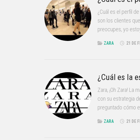
¿Cuál es el perfil 
son los clientes qu
preocupes, yo estoy
ZARA
21 DE 
¿Cuál es la e
Zara, ¡Oh Zara! La 
con su estrategia d
preguntado cómo es
ZARA
21 DE 