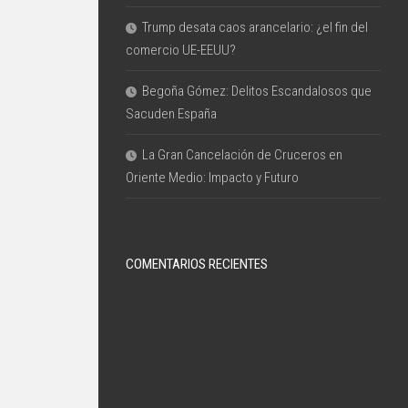
Trump desata caos arancelario: ¿el fin del
comercio UE-EEUU?
Begoña Gómez: Delitos Escandalosos que
Sacuden España
La Gran Cancelación de Cruceros en
Oriente Medio: Impacto y Futuro
COMENTARIOS RECIENTES