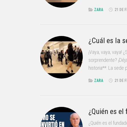
ZARA
21 DE 
¿Cuál es la s
¡Vaya, vaya, vaya! 
sorprendente? ¡Déja
historia**: La sede 
ZARA
21 DE 
¿Quién es el
¿Quién es el fundad