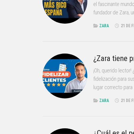
el fascinante mundo
fundador de Zara, u
ZARA
21 DE 
¿Zara tiene p
¡Oh, querido lector
fidelización para s
lugar correcto para 
ZARA
21 DE 
¿Cuál es el p