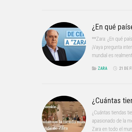
¿En qué país
**Zara: ¿En qué pa
¡Vaya pregunta inte
mundial es realment
ZARA
21 DE 
¿Cuántas tie
¿Cuántas tiendas ti
apasionado de la m
Zara en todo el mun