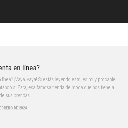
enta en línea?
n línea? ¡Vaya, vaya! Si estás leyendo esto, es muy probable
tando si Zara, esa famosa tienda de moda que nos tiene a
e sus prendas,...
FEBRERO DE 2024