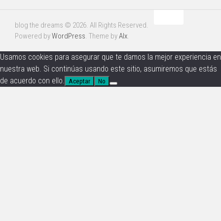
blog the dreams © 2026. All Rights Reserved.
Powered by
WordPress
. Theme by
Alx
.
Usamos cookies para asegurar que te damos la mejor experiencia en
nuestra web. Si continúas usando este sitio, asumiremos que estás
de acuerdo con ello.
Aceptar
No