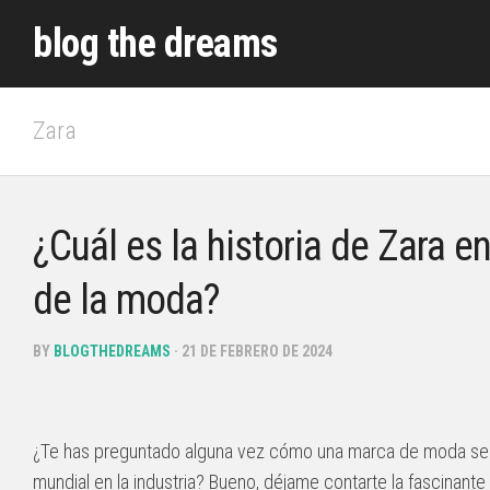
Skip
blog the dreams
to
content
Zara
¿Cuál es la historia de Zara en
de la moda?
BY
BLOGTHEDREAMS
· 21 DE FEBRERO DE 2024
¿Te has preguntado alguna vez cómo una marca de moda se 
mundial en la industria? Bueno, déjame contarte la fascinante