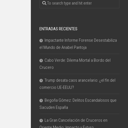
ENTRADAS RECIENTES
Impactante Informe Forense Desestabiliza
el Mundo de Anabel Pantoja
Cabo Verde: Dilema Mortal a Bordo del
Crucero
Trump desata caos arancelario: ¿el fin del
comercio UE-EEUU?
Begoña Gómez: Delitos Escandalosos que
Sacuden España
La Gran Cancelación de Cruceros en
Oriente Medio: Impacto y Futuro