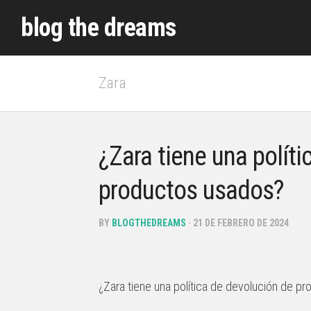
Skip
blog the dreams
to
content
Zara
¿Zara tiene una polít
productos usados?
BY
BLOGTHEDREAMS
· 21 DE FEBRERO DE 2024
¿Zara tiene una política de devolución de p