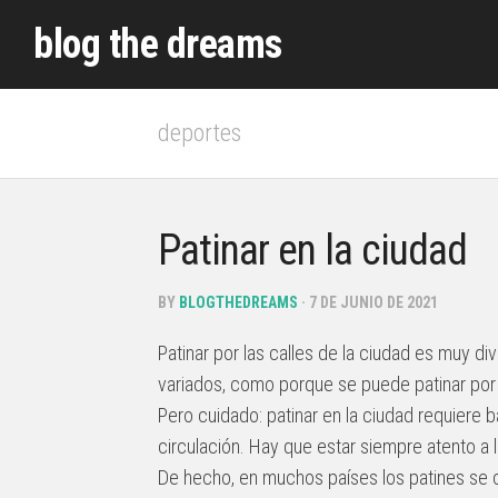
Skip
blog the dreams
to
content
deportes
Patinar en la ciudad
BY
BLOGTHEDREAMS
· 7 DE JUNIO DE 2021
Patinar por las calles de la ciudad es muy di
variados, como porque se puede patinar por 
Pero cuidado: patinar en la ciudad requiere 
circulación. Hay que estar siempre atento a l
De hecho, en muchos países los patines se c