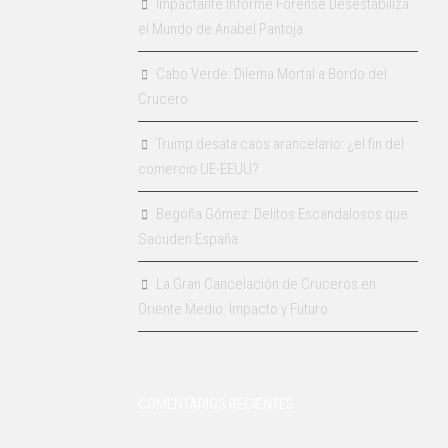
Impactante Informe Forense Desestabiliza
el Mundo de Anabel Pantoja
Cabo Verde: Dilema Mortal a Bordo del
Crucero
Trump desata caos arancelario: ¿el fin del
comercio UE-EEUU?
Begoña Gómez: Delitos Escandalosos que
Sacuden España
La Gran Cancelación de Cruceros en
Oriente Medio: Impacto y Futuro
COMENTARIOS RECIENTES